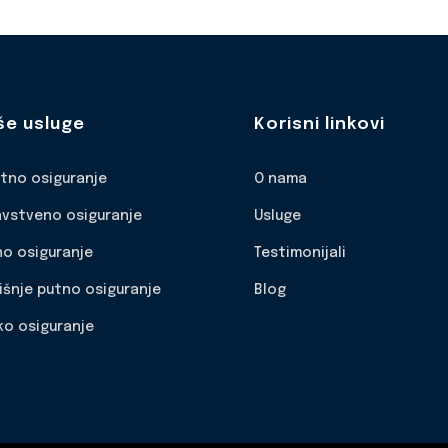
še usluge
Korisni linkovi
otno osiguranje
O nama
avstveno osiguranje
Usluge
no osiguranje
Testimonijali
išnje putno osiguranje
Blog
ko osiguranje