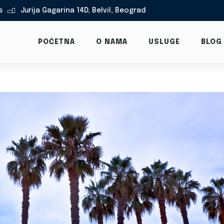
s
Jurija Gagarina 14D, Belvil, Beograd

POČETNA
O NAMA
USLUGE
BLOG