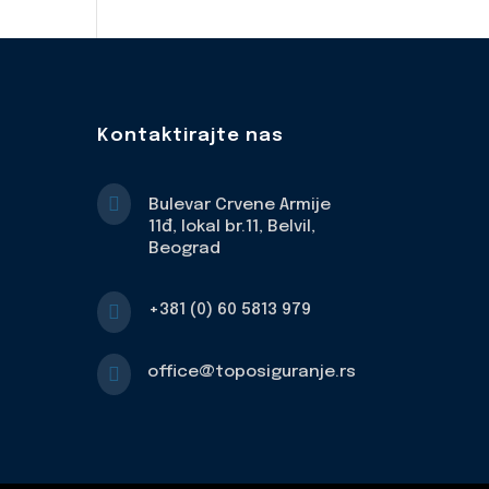
Kontaktirajte nas

Bulevar Crvene Armije
11đ, lokal br.11, Belvil,
Beograd

+381 (0) 60 5813 979

office@toposiguranje.rs