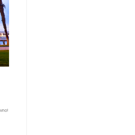
a
evno!