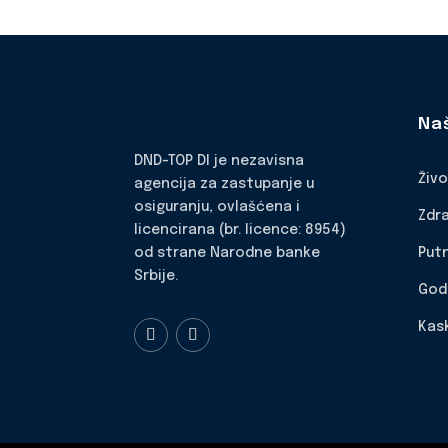
Na
DND-TOP DI je nezavisna
Živ
agencija za zastupanje u
osiguranju, ovlašćena i
Zdr
licencirana (br. licence: 8954)
Put
od strane Narodne banke
Srbije.
God
Kas