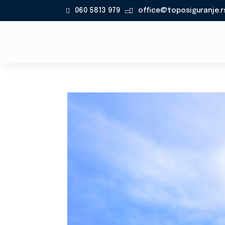
060 5813 979
office@toposiguranje.r
