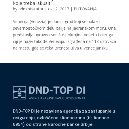
koje treba iskusiti
by
administrator
|
okt 2, 2017
|
PUTOVANJA
Venecija (Venezia) je danas grad koji se nalazi u
severnoistočnom delu Italije na Jadranskom moru. Ona
predstavlja upravno sedište pokrajine Veneto i okruga
čiji je naziv takođe Venecija. Izgrađena na 118 ostrvaca
na mestu gde se reka Breneta uliva u Venecijansku...
DND-TOP DI je nezavisna agencija za zastupanje u
osiguranju, ovlašćena i licencirana (br. licence:
8954) od strane Narodne banke Srbije.