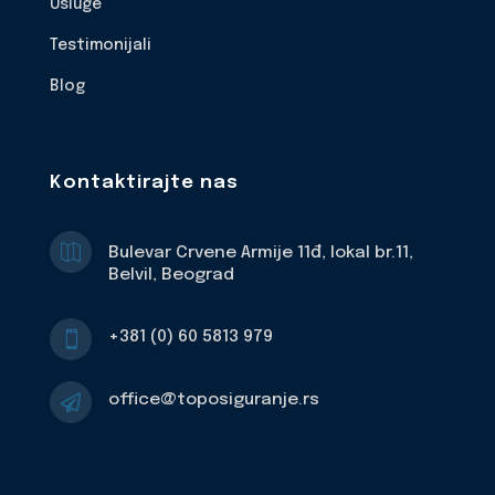
Usluge
Testimonijali
Blog
Kontaktirajte nas

Bulevar Crvene Armije 11đ, lokal br.11,
Belvil, Beograd
+381 (0) 60 5813 979

office@toposiguranje.rs
