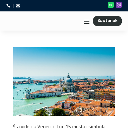



Sastanak
Šta videti u Veneciji: Top 15 mesta i simbola