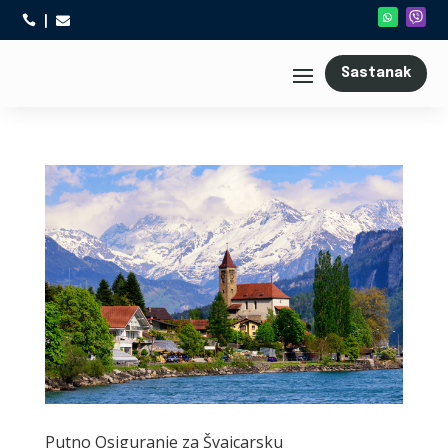



Sastanak
Putno Osiguranje za Švajcarsku