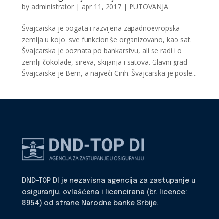
by
administrator
|
apr 11, 2017
|
PUTOVANJA
Švajcarska je bogata i razvijena zapadnoevropska
zemlja u kojoj sve funkcioniše organizovano, kao sat.
Švajcarska je poznata po bankarstvu, ali se radi i o
zemlji čokolade, sireva, skijanja i satova. Glavni grad
Švajcarske je Bern, a najveći Cirih. Švajcarska je posle...
DND-TOP DI je nezavisna agencija za zastupanje u
osiguranju, ovlašćena i licencirana (br. licence:
8954) od strane Narodne banke Srbije.