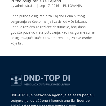
Putno osiguranje za Tajland
by
administrator
|
sep 17, 2016
|
PUTOVANJA
Cena putnog osiguranja za Tajland Cena putnog
osiguranja se često menja i zavisi od više faktora.
Cena je različita za različite destinacije, broj dana,
godišta putnika, vrste putovanja, kao i osigurane sume
i osiguravajuće kuće. U ovom trenutku, za dve osobe
koje bi...
DND-TOP DI je nezavisna agencija za zastupanje u
osiguranju, ovlašćena i licencirana (br. licence: