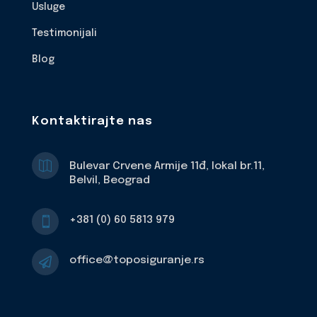
Usluge
Testimonijali
Blog
Kontaktirajte nas

Bulevar Crvene Armije 11đ, lokal br.11,
Belvil, Beograd
+381 (0) 60 5813 979

office@toposiguranje.rs
