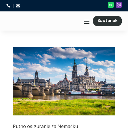



Sastanak
Putno osiguranje za Nemačku