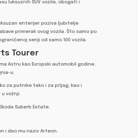
su luksuznih SUV vozila, obogati i
luksuzan enterijer poziva ljubitelje
 nabave primerak ovog vozila. Što samo po
ograničenoj seriji od samo 100 vozila.
rts Tourer
ma Astru kao Evropski automobil godine,
gnia-u.
 za putnike tako i za prljag, kao i
u vožnji.
 Skoda Suberb Estate.
en i dao mu naziv Arteon.