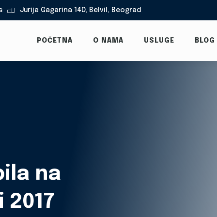
s
Jurija Gagarina 14D, Belvil, Beograd

POČETNA
O NAMA
USLUGE
BLOG
ila na
i 2017