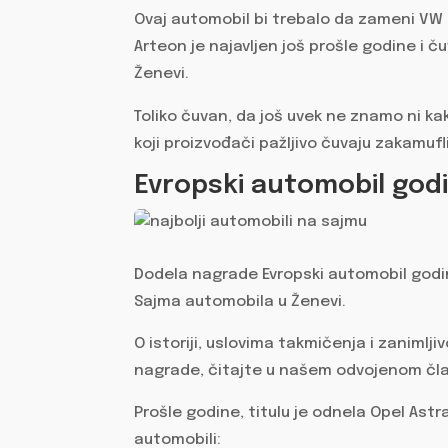
Ovaj automobil bi trebalo da zameni VW C
Arteon je najavljen još prošle godine i 
Ženevi.
Toliko čuvan, da još uvek ne znamo ni ka
koji proizvođači pažljivo čuvaju zakamufl
Evropski automobil god
Dodela nagrade Evropski automobil godin
Sajma automobila u Ženevi.
O istoriji, uslovima takmičenja i zaniml
nagrade, čitajte u našem odvojenom čla
Prošle godine, titulu je odnela Opel Astra
automobili: