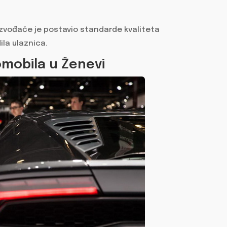
.
izvođače je postavio standarde kvaliteta
ila ulaznica.
omobila u Ženevi