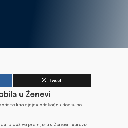
Tweet
bila u Ženevi
koriste kao sjajnu odskočnu dasku sa
obila dožive premijeru u Ženevi i upravo