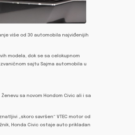
nje više od 30 automobila najviđenijih
novih modela, dok se sa celokupnom
zvaničnom sajtu Sajma automobila u
u Ženevu sa novom Hondom Civic ali i sa
znatljivi „skoro savršen“ VTEC motor od
ažnik, Honda Civic ostaje auto prikladan