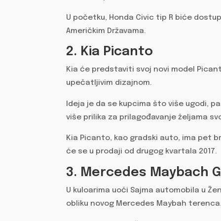
U početku, Honda Civic tip R biće dostu
Američkim Državama.
2. Kia Picanto
Kia će predstaviti svoj novi model Picant
upečatljivim dizajnom.
Ideja je da se kupcima što više ugodi, p
više prilika za prilagođavanje željama sv
Kia Picanto, kao gradski auto, ima pet brz
će se u prodaji od drugog kvartala 2017.
3. Mercedes Maybach G
U kuloarima uoči Sajma automobila u Žene
obliku novog Mercedes Maybah terenca