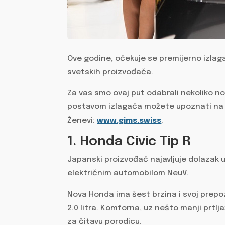
Ove godine, očekuje se premijerno izlaga
svetskih proizvođača.
Za vas smo ovaj put odabrali nekoliko 
postavom izlagača možete upoznati na 
Ženevi:
www.gims.swiss
.
1. Honda Civic Tip R
Japanski proizvođač najavljuje dolazak 
električnim automobilom NeuV.
Nova Honda ima šest brzina i svoj prepo
2.0 litra. Komforna, uz nešto manji prtlj
za čitavu porodicu.