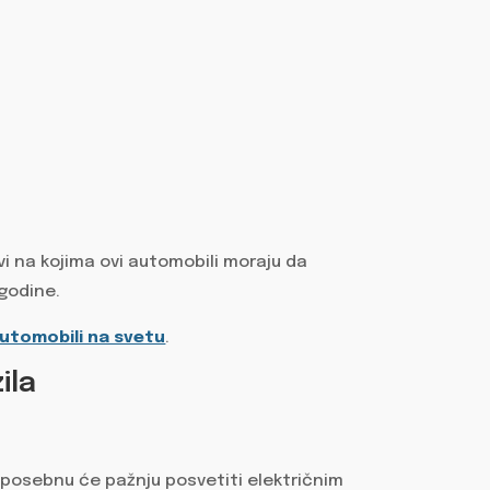
vi na kojima ovi automobili moraju da
 godine.
automobili na svetu
.
ila
 posebnu će pažnju posvetiti električnim