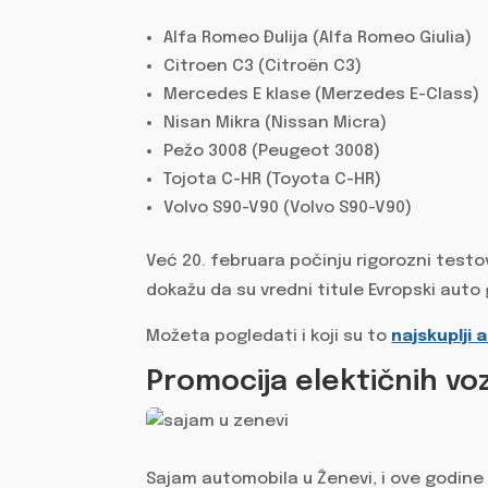
Alfa Romeo Đulija (Alfa Romeo Giulia)
Citroen C3 (Citroën C3)
Mercedes E klase (Merzedes E-Class)
Nisan Mikra (Nissan Micra)
Pežo 3008 (Peugeot 3008)
Tojota C-HR (Toyota C-HR)
Volvo S90-V90 (Volvo S90-V90)
Već 20. februara počinju rigorozni testo
dokažu da su vredni titule Evropski auto
Možeta pogledati i koji su to
najskuplji 
Promocija elektičnih voz
Sajam automobila u Ženevi, i ove godine