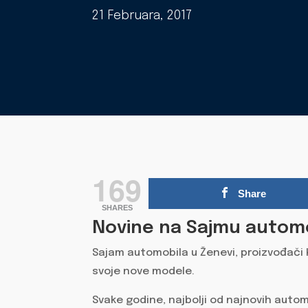
21 Februara, 2017
169
Share
SHARES
Novine na Sajmu automo
Sajam automobila u Ženevi, proizvođači 
svoje nove modele.
Svake godine, najbolji od najnovih autom