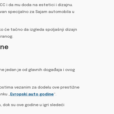
C i da mu doda na estetici i dizajnu.
čuvan specijalno za Sajam automobila u
ko će tačno da izgleda spoljašnji dizajn
iranog.
ine
e jedan je od glavnih događaja i ovog
jivostima vezanim za dodelu ove prestižne
nku „
Evropski auto godine
“.
, dok su ove godine u igri sledeći