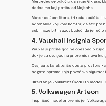
Mercedes se odlučio da svoju G klasu, kla
dodacima koji potiču od Majbaha.
Motor od šest litara, tri reda sedišta, i 
adrenalina koji vole komfor, da što pre
sebi može biti izazov budući da je reč o 
4. Vauxhall Insignia Spo
Vauxal je prošle godine obezbedio kupci
dok je za ovu godinu pripremio novu Insi
Ovaj auto karakteriše dosta prostora kako
bogata oprema koja povećava sigurnost 
Direktan je konkurent Škodi i to modelu,
5. Volkswagen Arteon
Inspirišuć model pripremio je i Volkswag