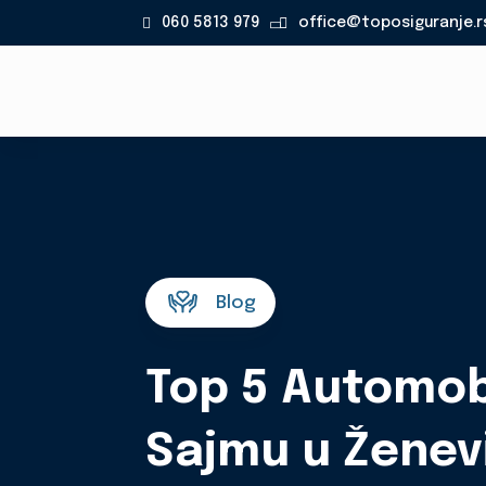
060 5813 979
office@toposiguranje.r

Blog
Top 5 Automob
Sajmu u Ženev