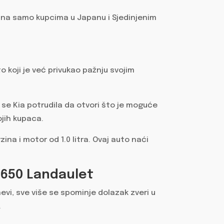
pna samo kupcima u Japanu i Sjedinjenim
o koji je već privukao pažnju svojim
a se Kia potrudila da otvori što je moguće
ojih kupaca.
ina i motor od 1.0 litra. Ovaj auto naći
650 Landaulet
vi, sve više se spominje dolazak zveri u
.