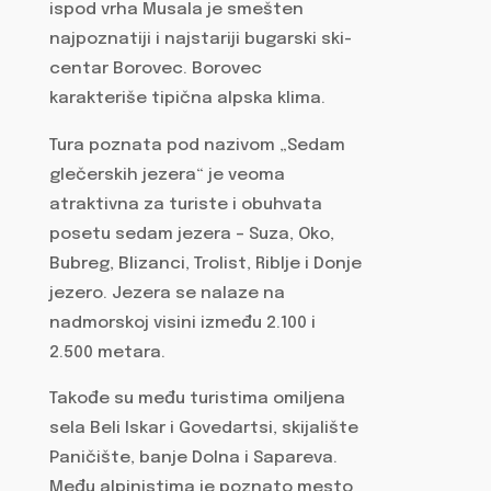
ispod vrha Musala je smešten
najpoznatiji i najstariji bugarski ski-
centar Borovec. Borovec
karakteriše tipična alpska klima.
Tura poznata pod nazivom „Sedam
glečerskih jezera“ je veoma
atraktivna za turiste i obuhvata
posetu sedam jezera – Suza, Oko,
Bubreg, Blizanci, Trolist, Riblje i Donje
jezero. Jezera se nalaze na
nadmorskoj visini između 2.100 i
2.500 metara.
Takođe su među turistima omiljena
sela Beli Iskar i Govedartsi, skijalište
Paničište, banje Dolna i Sapareva.
Među alpinistima je poznato mesto