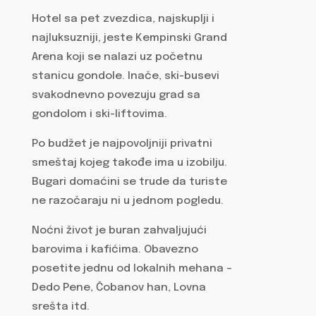
Hotel sa pet zvezdica, najskuplji i
najluksuzniji, jeste Kempinski Grand
Arena koji se nalazi uz početnu
stanicu gondole. Inače, ski-busevi
svakodnevno povezuju grad sa
gondolom i ski-liftovima.
Po budžet je najpovoljniji privatni
smeštaj kojeg takođe ima u izobilju.
Bugari domaćini se trude da turiste
ne razočaraju ni u jednom pogledu.
Noćni život je buran zahvaljujući
barovima i kafićima. Obavezno
posetite jednu od lokalnih mehana –
Dedo Pene, Čobanov han, Lovna
srešta itd.