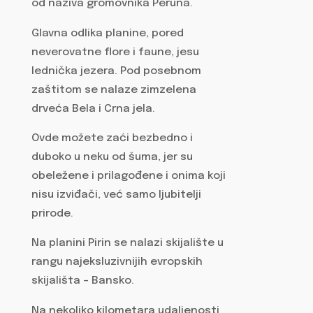
od naziva gromovnika Peruna.
Glavna odlika planine, pored
neverovatne flore i faune, jesu
lednička jezera. Pod posebnom
zaštitom se nalaze zimzelena
drveća Bela i Crna jela.
Ovde možete zaći bezbedno i
duboko u neku od šuma, jer su
obeležene i prilagođene i onima koji
nisu izviđači, već samo ljubitelji
prirode.
Na planini Pirin se nalazi skijalište u
rangu najeksluzivnijih evropskih
skijališta – Bansko.
Na nekoliko kilometara udaljenosti