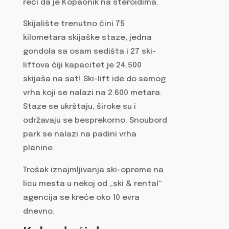
reći da je Kopaonik na steroidima.
Skijalište trenutno čini 75
kilometara skijaške staze, jedna
gondola sa osam sedišta i 27 ski-
liftova čiji kapacitet je 24.500
skijaša na sat! Ski-lift ide do samog
vrha koji se nalazi na 2.600 metara.
Staze se ukrštaju, široke su i
održavaju se besprekorno. Snoubord
park se nalazi na padini vrha
planine.
Trošak iznajmljivanja ski-opreme na
licu mesta u nekoj od „ski & rental“
agencija se kreće oko 10 evra
dnevno.