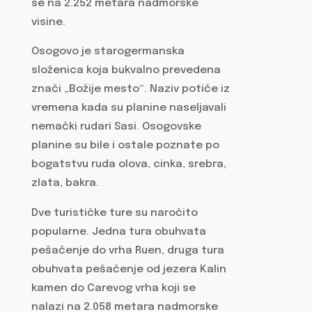
se na 2.252 metara nadmorske
visine.
Osogovo je starogermanska
složenica koja bukvalno prevedena
znači „Božije mesto“. Naziv potiče iz
vremena kada su planine naseljavali
nemački rudari Sasi. Osogovske
planine su bile i ostale poznate po
bogatstvu ruda olova, cinka, srebra,
zlata, bakra.
Dve turističke ture su naročito
popularne. Jedna tura obuhvata
pešačenje do vrha Ruen, druga tura
obuhvata pešačenje od jezera Kalin
kamen do Carevog vrha koji se
nalazi na 2.058 metara nadmorske