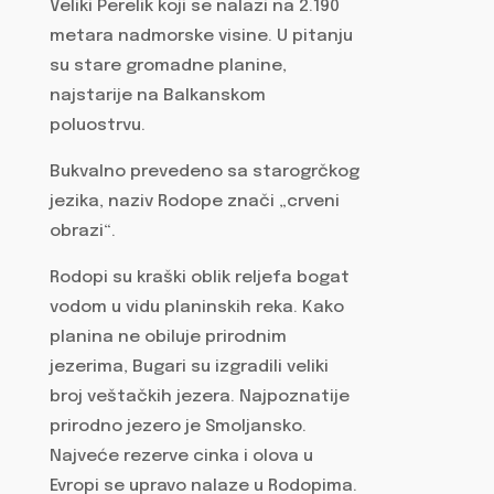
Veliki Perelik koji se nalazi na 2.190
metara nadmorske visine. U pitanju
su stare gromadne planine,
najstarije na Balkanskom
poluostrvu.
Bukvalno prevedeno sa starogrčkog
jezika, naziv Rodope znači „crveni
obrazi“.
Rodopi su kraški oblik reljefa bogat
vodom u vidu planinskih reka. Kako
planina ne obiluje prirodnim
jezerima, Bugari su izgradili veliki
broj veštačkih jezera. Najpoznatije
prirodno jezero je Smoljansko.
Najveće rezerve cinka i olova u
Evropi se upravo nalaze u Rodopima.