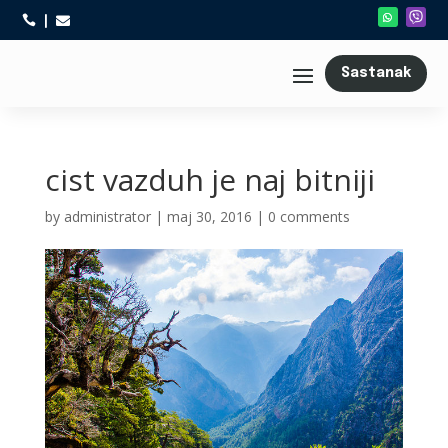



Sastanak
cist vazduh je naj bitniji
by
administrator
|
maj 30, 2016
|
0 comments