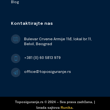
Blog
Kontaktirajte nas

Bulevar Crvene Armije 11đ, lokal br.11,
Belvil, Beograd
+381 (0) 60 5813 979

office@toposiguranje.rs

Toposiguranje.rs © 2024 – Sva prava zadržana. |
Izrada sajtova
Runika
.