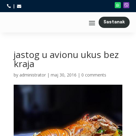



Sastanak
jastog u avionu ukus bez
kraja
by
administrator
|
maj 30, 2016
|
0 comments