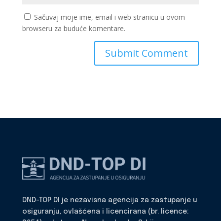
Sačuvaj moje ime, email i web stranicu u ovom
browseru za buduće komentare.
DND-TOP DI je nezavisna agencija za zastupanje u
osiguranju, ovlašćena i licencirana (br. licence: