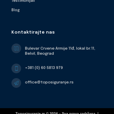
Testimonijali
Blog
Kontaktirajte nas

Bulevar Crvene Armije 11đ, lokal br.11,
Belvil, Beograd
+381 (0) 60 5813 979

office@toposiguranje.rs

Toposiguranje.rs © 2024 – Sva prava zadržana. |