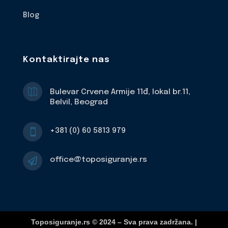
Blog
Kontaktirajte nas

Bulevar Crvene Armije 11đ, lokal br.11,
Belvil, Beograd
+381 (0) 60 5813 979

office@toposiguranje.rs

Toposiguranje.rs © 2024 – Sva prava zadržana. |