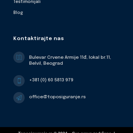
Testimonijali
Blog
Kontaktirajte nas

Bulevar Crvene Armije 11đ, lokal br.11,
Belvil, Beograd
+381 (0) 60 5813 979

office@toposiguranje.rs
