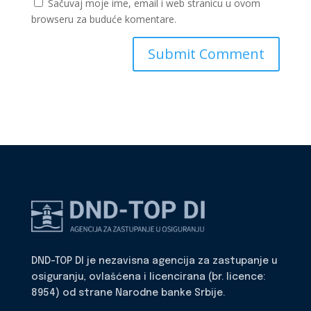
Sačuvaj moje ime, email i web stranicu u ovom
browseru za buduće komentare.
DND-TOP DI je nezavisna agencija za zastupanje u
osiguranju, ovlašćena i licencirana (br. licence:
8954) od strane Narodne banke Srbije.