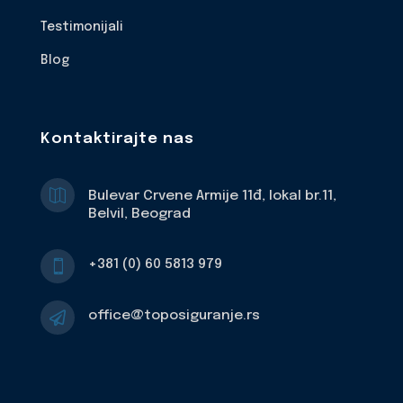
Testimonijali
Blog
Kontaktirajte nas

Bulevar Crvene Armije 11đ, lokal br.11,
Belvil, Beograd
+381 (0) 60 5813 979

office@toposiguranje.rs
