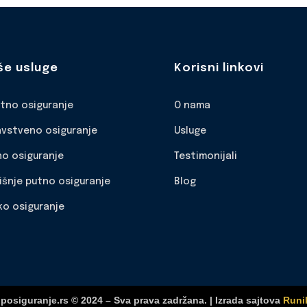
še usluge
Korisni linkovi
otno osiguranje
O nama
avstveno osiguranje
Usluge
no osiguranje
Testimonijali
išnje putno osiguranje
Blog
ko osiguranje
posiguranje.rs © 2024 – Sva prava zadržana. | Izrada sajtova
Runi