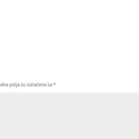
dna polja su označena sa
*