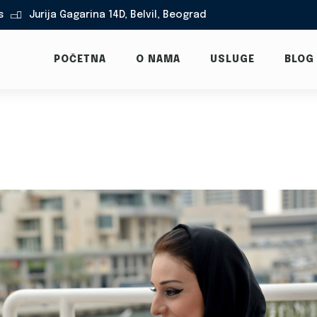
s
Jurija Gagarina 14D, Belvil, Beograd

POČETNA
O NAMA
USLUGE
BLOG