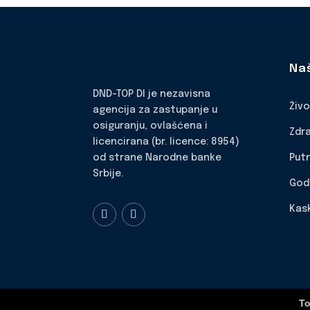
Na
DND-TOP DI je nezavisna
Živ
agencija za zastupanje u
osiguranju, ovlašćena i
Zdr
licencirana (br. licence: 8954)
Put
od strane Narodne banke
Srbije.
God
Kas
To