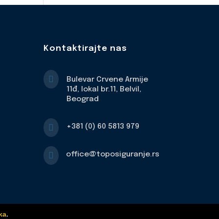
Kontaktirajte nas

Bulevar Crvene Armije
11đ, lokal br.11, Belvil,
Beograd

+381 (0) 60 5813 979

office@toposiguranje.rs
ka
.