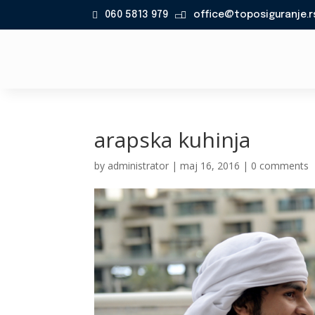
060 5813 979
office@toposiguranje.r

arapska kuhinja
by
administrator
|
maj 16, 2016
|
0 comments