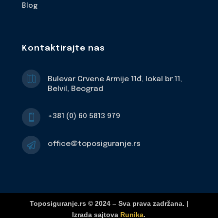
Blog
Kontaktirajte nas

Bulevar Crvene Armije 11đ, lokal br.11,
Belvil, Beograd
+381 (0) 60 5813 979

office@toposiguranje.rs

Toposiguranje.rs © 2024 – Sva prava zadržana. |
Izrada sajtova
Runika
.