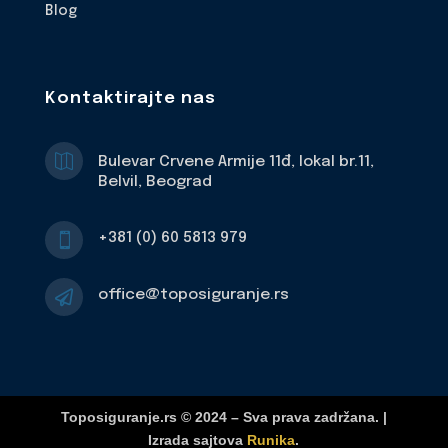
Blog
Kontaktirajte nas

Bulevar Crvene Armije 11đ, lokal br.11,
Belvil, Beograd
+381 (0) 60 5813 979

office@toposiguranje.rs

Toposiguranje.rs © 2024 – Sva prava zadržana. |
Izrada sajtova
Runika
.