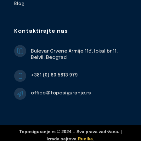
Blog
Kontaktirajte nas

Bulevar Crvene Armije 11đ, lokal br.11,
Belvil, Beograd
+381 (0) 60 5813 979

office@toposiguranje.rs

Toposiguranje.rs © 2024 – Sva prava zadržana. |
Izrada sajtova
Runika
.