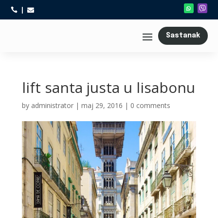



Sastanak
lift santa justa u lisabonu
by
administrator
|
maj 29, 2016
|
0 comments