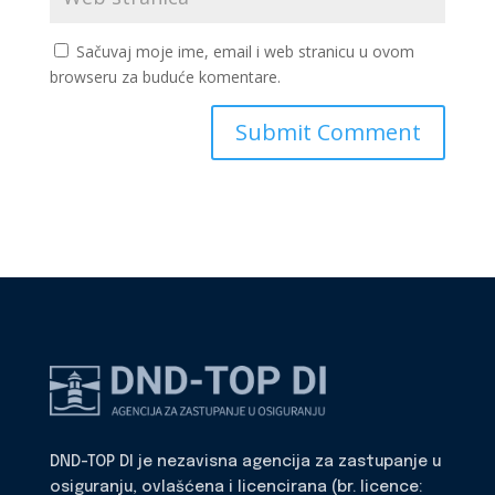
Sačuvaj moje ime, email i web stranicu u ovom
browseru za buduće komentare.
DND-TOP DI je nezavisna agencija za zastupanje u
osiguranju, ovlašćena i licencirana (br. licence: