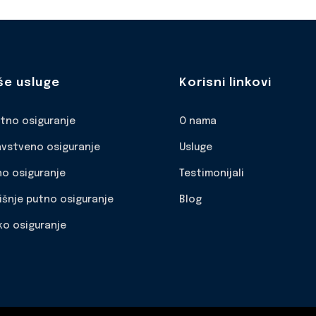
še usluge
Korisni linkovi
otno osiguranje
O nama
avstveno osiguranje
Usluge
no osiguranje
Testimonijali
išnje putno osiguranje
Blog
ko osiguranje