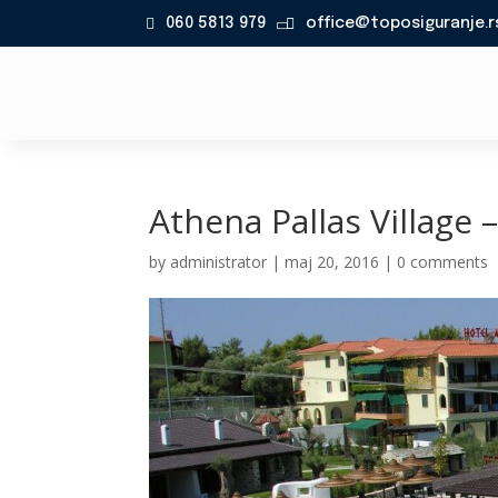
060 5813 979
office@toposiguranje.r

Athena Pallas Village 
by
administrator
|
maj 20, 2016
|
0 comments