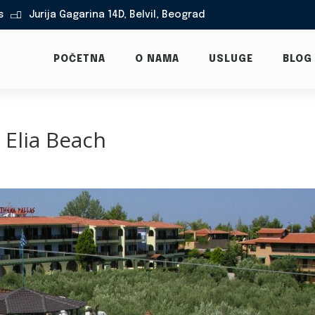
s
Jurija Gagarina 14D, Belvil, Beograd

POČETNA
O NAMA
USLUGE
BLOG
– Elia Beach