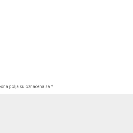
dna polja su označena sa
*