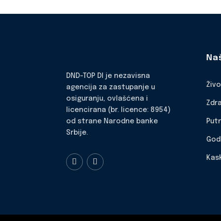
Na
DND-TOP DI je nezavisna
Živ
agencija za zastupanje u
osiguranju, ovlašćena i
Zdr
licencirana (br. licence: 8954)
Put
od strane Narodne banke
Srbije.
God
Kas