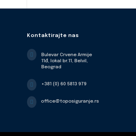
Kontaktirajte nas

Bulevar Crvene Armije
11đ, lokal br.11, Belvil,
Beograd

+381 (0) 60 5813 979

office@toposiguranje.rs