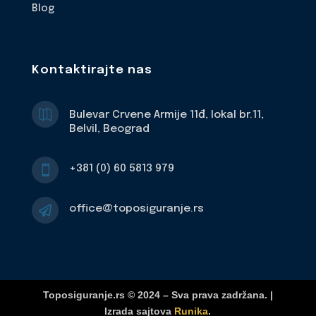
Blog
Kontaktirajte nas

Bulevar Crvene Armije 11đ, lokal br.11,
Belvil, Beograd
+381 (0) 60 5813 979

office@toposiguranje.rs

Toposiguranje.rs © 2024 – Sva prava zadržana. |
Izrada sajtova
Runika
.