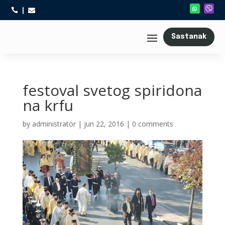



Sastanak
festoval svetog spiridona
na krfu
by
administrator
|
jun 22, 2016
|
0 comments