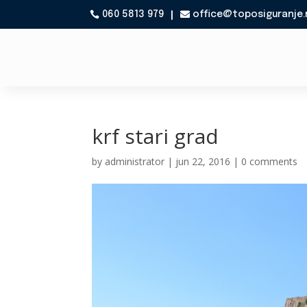
060 5813 979
office@toposiguranje.

krf stari grad
by
administrator
|
jun 22, 2016
|
0 comments