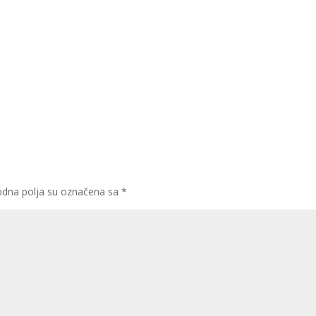
dna polja su označena sa
*