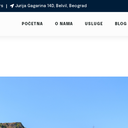
rs
Jurija Gagarina 14D, Belvil, Beograd

POČETNA
O NAMA
USLUGE
BLOG