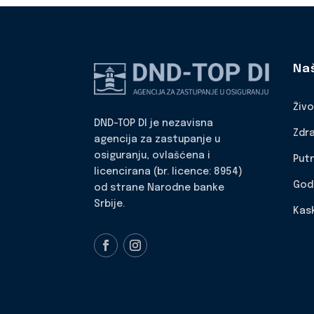
Na
Živ
DND-TOP DI je nezavisna
Zdr
agencija za zastupanje u
osiguranju, ovlašćena i
Put
licencirana (br. licence: 8954)
God
od strane Narodne banke
Srbije.
Kas