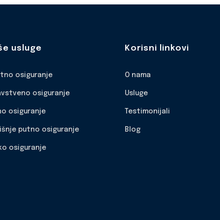
še usluge
Korisni linkovi
otno osiguranje
O nama
avstveno osiguranje
Usluge
no osiguranje
Testimonijali
išnje putno osiguranje
Blog
ko osiguranje