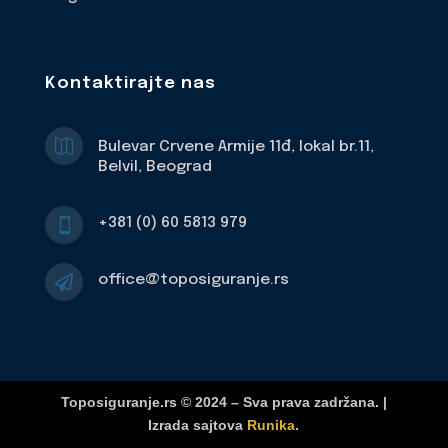
Kontaktirajte nas

Bulevar Crvene Armije 11đ, lokal br.11,
Belvil, Beograd
+381 (0) 60 5813 979

office@toposiguranje.rs

Toposiguranje.rs © 2024 – Sva prava zadržana. |
Izrada sajtova
Runika
.