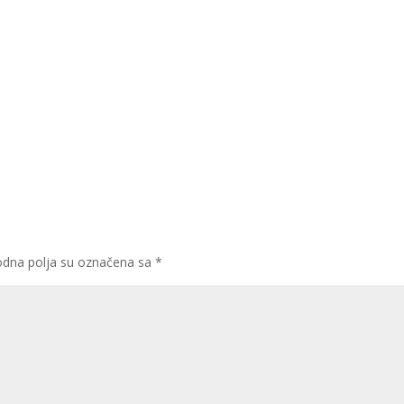
dna polja su označena sa
*