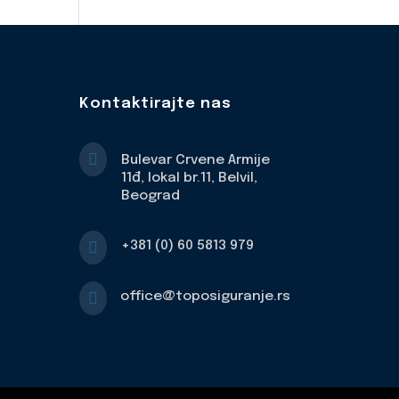
Kontaktirajte nas

Bulevar Crvene Armije
11đ, lokal br.11, Belvil,
Beograd

+381 (0) 60 5813 979

office@toposiguranje.rs