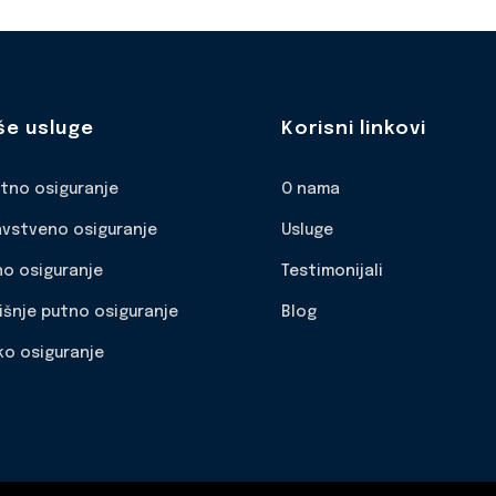
še usluge
Korisni linkovi
otno osiguranje
O nama
avstveno osiguranje
Usluge
no osiguranje
Testimonijali
išnje putno osiguranje
Blog
ko osiguranje