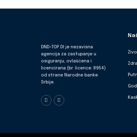
Na
DND-TOP DI je nezavisna
Živ
agencija za zastupanje u
osiguranju, ovlašćena i
Zdr
licencirana (br. licence: 8954)
Put
od strane Narodne banke
Srbije.
God
Kas