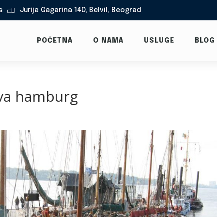
s
Jurija Gagarina 14D, Belvil, Beograd

POČETNA
O NAMA
USLUGE
BLOG
ova hamburg