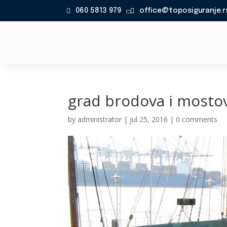
060 5813 979
office@toposiguranje.r

grad brodova i most
by
administrator
|
jul 25, 2016
|
0 comments