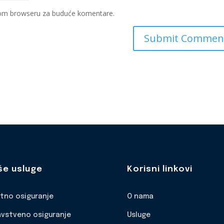
ovom browseru za buduće komentare.
še usluge
Korisni linkovi
otno osiguranje
O nama
avstveno osiguranje
Usluge