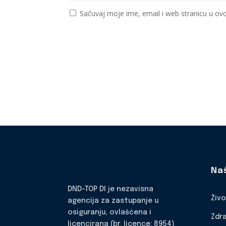
Sačuvaj moje ime, email i web stranicu u 
Na
DND-TOP DI je nezavisna
Živ
agencija za zastupanje u
osiguranju, ovlašćena i
Zdr
licencirana (br. licence: 8954)