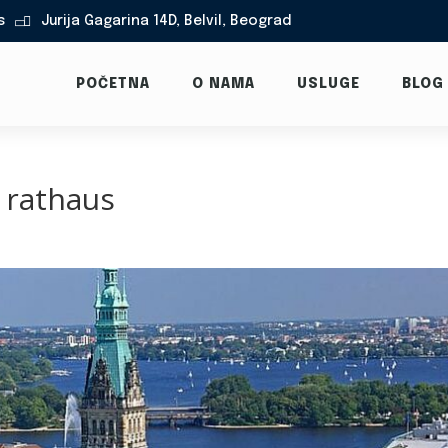
s
Jurija Gagarina 14D, Belvil, Beograd

POČETNA
O NAMA
USLUGE
BLOG
 rathaus