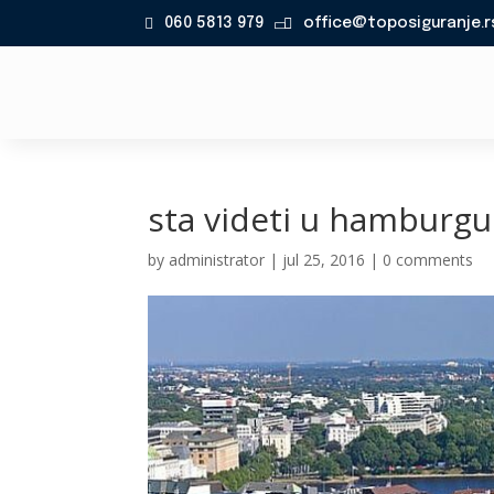
060 5813 979
office@toposiguranje.r

sta videti u hamburgu
by
administrator
|
jul 25, 2016
|
0 comments