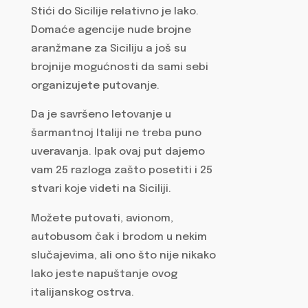
Stići do Sicilije relativno je lako.
Domaće agencije nude brojne
aranžmane za Siciliju a još su
brojnije mogućnosti da sami sebi
organizujete putovanje.
Da je savršeno letovanje u
šarmantnoj Italiji ne treba puno
uveravanja. Ipak ovaj put dajemo
vam 25 razloga zašto posetiti i 25
stvari koje videti na Siciliji.
Možete putovati, avionom,
autobusom čak i brodom u nekim
slučajevima, ali ono što nije nikako
lako jeste napuštanje ovog
italijanskog ostrva.