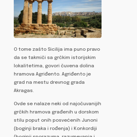
O tome zašto Sicilija ima puno pravo
da se takmiči sa grčkim istorijskim
lokalitetima, govori čuvena dolina
hramova Agriđento. Agriđento je
grad na mestu drevnog grada
Akragas.
Ovde se nalaze neki od najočuvanijih
grčkih hramova građenih u dorskom
stilu poput onih posvećenih Junoni
(boginji braka i rođenja) i Konkordiji
(boginji sporazuma, razumevanja i