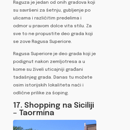
Raguza je jedan od onih gradova koji
su savršeni za šetnju, gubljenje po
ulicama i različitim predelima i
odmor u pravom dolce vita stilu. Za
sve to ne propustite deo grada koji
se zove Ragusa Superiore.
Ragusa Superiore je deo grada koji je
podignut nakon zemljotresa a u
kome su živeli uticajniji građani
tadašnjeg grada. Danas tu možete
osim istorijskih lokaliteta naći i
odlične prilike za šoping.
17. Shopping na Siciliji
– Taormina