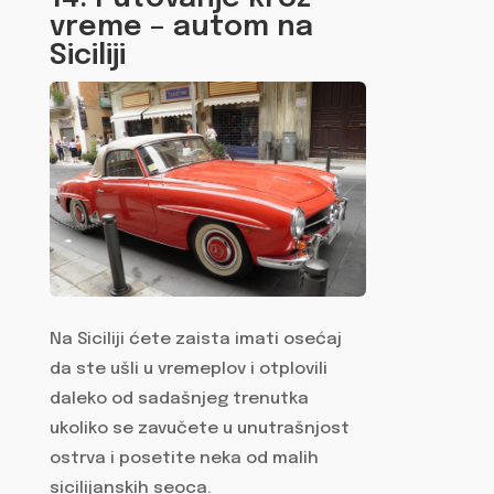
vreme – autom na
Siciliji
Na Siciliji ćete zaista imati osećaj
da ste ušli u vremeplov i otplovili
daleko od sadašnjeg trenutka
ukoliko se zavučete u unutrašnjost
ostrva i posetite neka od malih
sicilijanskih seoca.