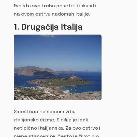
Evo šta sve treba posetiti i iskusiti
na ovom ostrvu nadomah Italije.
1. Drugačija Italija
Smeštena na samom vrhu
italijanske čizme, Sicilija je ipak
netipično italijanska. Za ovo ostrvo i
njene stanovnike, često je život bio