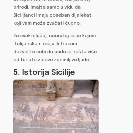
prirodi. Imajte samo u vidu da
Sicilijanci imaju poseban dijalekat
koji vam može zvučati čudno.
Za svaki slučaj, naoružajte se kojom
italijanskom rečju ili frazom i
dozvolite sebi da budete nešto više
od turiste za ove zanimljive ljude.
5. Istorija Sicilije