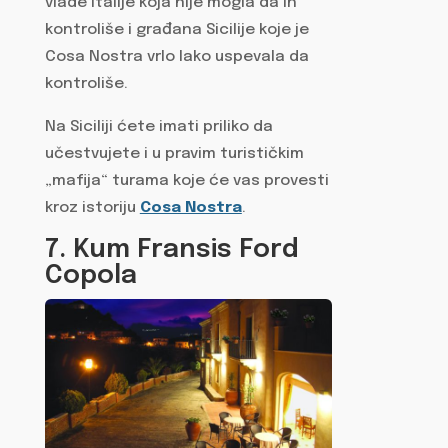
vlade Italije koja nije mogla da ih
kontroliše i građana Sicilije koje je
Cosa Nostra vrlo lako uspevala da
kontroliše.
Na Siciliji ćete imati priliko da
učestvujete i u pravim turističkim
„mafija“ turama koje će vas provesti
kroz istoriju
Cosa Nostra
.
7. Kum Fransis Ford
Copola