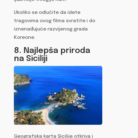
Ukoliko se odlučite da idete
tragovima ovog filma svratite i do
iznenađujuće razvijenog grada
Koreone.
8. Najlepša priroda
na Siciliji
Geografska karta Sicilije otkriva i