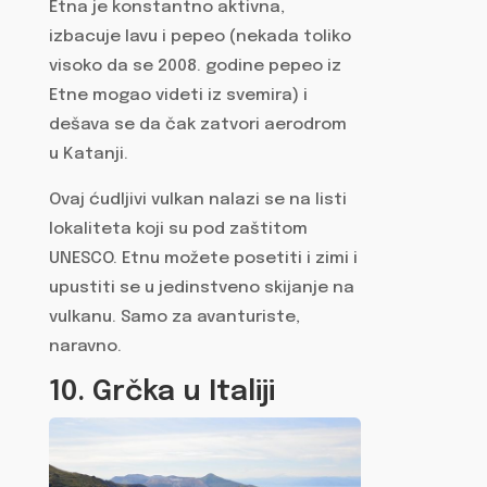
Etna je konstantno aktivna,
izbacuje lavu i pepeo (nekada toliko
visoko da se 2008. godine pepeo iz
Etne mogao videti iz svemira) i
dešava se da čak zatvori aerodrom
u Katanji.
Ovaj ćudljivi vulkan nalazi se na listi
lokaliteta koji su pod zaštitom
UNESCO. Etnu možete posetiti i zimi i
upustiti se u jedinstveno skijanje na
vulkanu. Samo za avanturiste,
naravno.
10. Grčka u Italiji