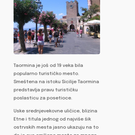
Taormina je još od 19 veka bila
popularno turističko mesto.
Smeštena na istoku Sicilije Taormina
predstavlja pravu turističku
poslasticu za posetioce.
Uske srednjevekovne uličice, blizina
Etne i titula jednog od najviše šik
ostrvskih mesta jasno ukazuju na to