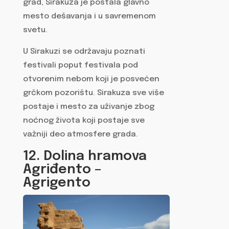
grad, Sirakuza je postala glavno
mesto dešavanja i u savremenom
svetu.
U Sirakuzi se održavaju poznati
festivali poput festivala pod
otvorenim nebom koji je posvećen
grčkom pozorištu. Sirakuza sve više
postaje i mesto za uživanje zbog
noćnog života koji postaje sve
važniji deo atmosfere grada.
12. Dolina hramova
Agriđento –
Agrigento