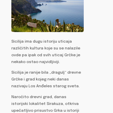
Sicilija ima dugu istoriju uticaja
različitih kultura koje su se nalazile
ovde pa ipak od svih uticaj Grčke je
nekako ostao najvidljiviji.
Sicilija je ranije bila „dragulj“ drevne
Grčke i grad kojeg neki danas
nazivaju Los Anđeles starog sveta.
Naročito drevni grad, danas
istorijski lokalitet Sirakuza, otkriva
upečatljivo prisustvo Grka u istoriji