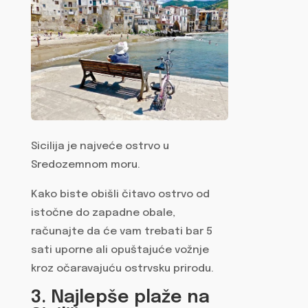
Sicilija je najveće ostrvo u
Sredozemnom moru.
Kako biste obišli čitavo ostrvo od
istočne do zapadne obale,
računajte da će vam trebati bar 5
sati uporne ali opuštajuće vožnje
kroz očaravajuću ostrvsku prirodu.
3. Najlepše plaže na