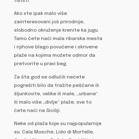
turisti.
Ako ste ipak malo više
zainteresovani još prirodnije,
slobodno okruženje krenite ka jugu.
Tamo ćete naći mala ribarska mesta
i njihove blago povučene i skrivene
plaže na kojima možete odmor da
pretvorite u pravi beg.
Za šta god se odlučili nećete
pogrešiti bilo da tražite peščane ili
šljunkovite, velike ili male, „urbane“
ili malo više „divlje“ plaže, sve to
ćete naći na Siciliji.
Neke od plaža koje su najpopularnije
su: Cala Mosche, Lido di Mortelle,