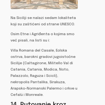
Na Siciliji se nalazi sedam lokaliteta
koji su zaštićeni od strane UNESCO.
Osim Etne i Agriđenta o kojima smo
već pisali, na listi su i:
Villa Romana del Casale, Eolska
ostrva, barokni gradovi jugoistočne
Sicilije (Caltagirone, Militello Val di
Catania, Catania, Modica, Noto,
Palazzolo, Raguza i Scicli),
nekropolis Pantalika, Sirakuza,
Arapsko-Normanski Palermo i crkve u
Cefalú i Monreale.
14. Putovanje kroz