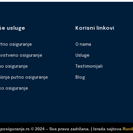
še usluge
Korisni linkovi
otno osiguranje
O nama
avstveno osiguranje
Usluge
no osiguranje
Testimonijali
išnje putno osiguranje
Blog
ko osiguranje
posiguranje.rs © 2024 – Sva prava zadržana. | Izrada sajtova
Runi