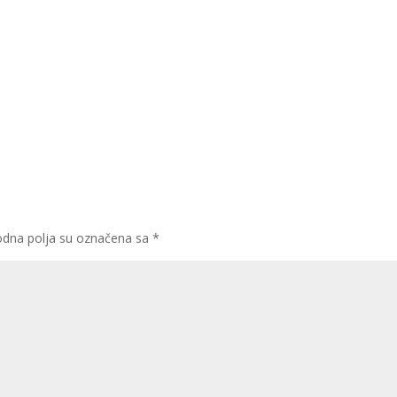
dna polja su označena sa
*