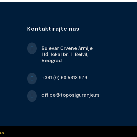
Kontaktirajte nas

Bulevar Crvene Armije
11đ, lokal br.11, Belvil,
Beograd

+381 (0) 60 5813 979

office@toposiguranje.rs
ka
.