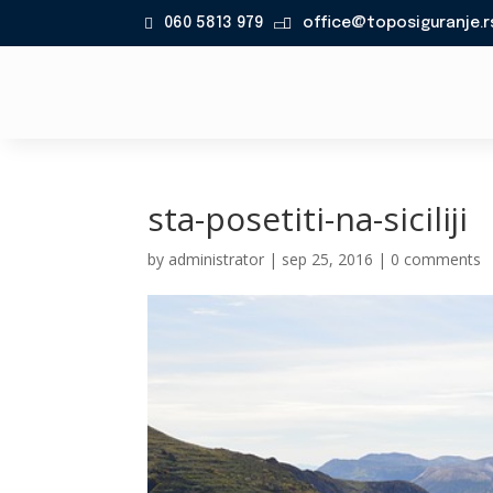
060 5813 979
office@toposiguranje.r

sta-posetiti-na-siciliji
by
administrator
|
sep 25, 2016
|
0 comments