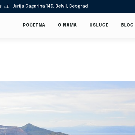
s
Jurija Gagarina 14D, Belvil, Beograd

POČETNA
O NAMA
USLUGE
BLOG