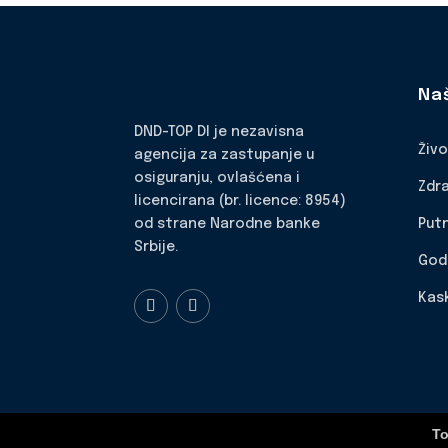
Na
DND-TOP DI je nezavisna
Živ
agencija za zastupanje u
osiguranju, ovlašćena i
Zdr
licencirana (br. licence: 8954)
Put
od strane Narodne banke
Srbije.
God
Kas
To