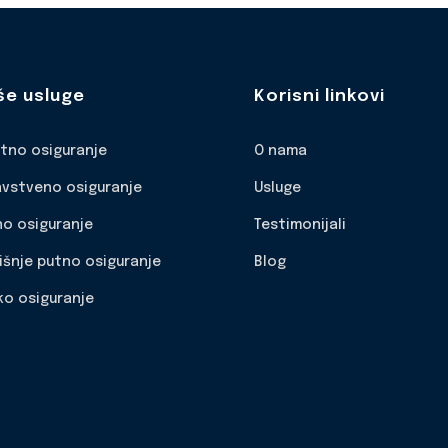
še usluge
Korisni linkovi
otno osiguranje
O nama
avstveno osiguranje
Usluge
no osiguranje
Testimonijali
išnje putno osiguranje
Blog
ko osiguranje