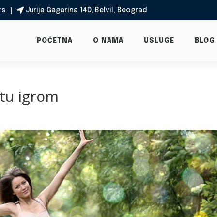
rs
Jurija Gagarina 14D, Belvil, Beograd

POČETNA
O NAMA
USLUGE
BLOG
otu igrom