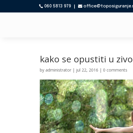
060 5813 979
office@toposiguranje.

kako se opustiti u ziv
by
administrator
|
jul 22, 2016
|
0 comments