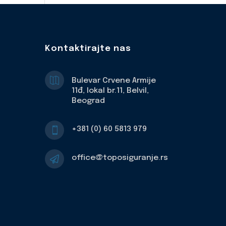
Kontaktirajte nas

Bulevar Crvene Armije
11đ, lokal br.11, Belvil,
Beograd
+381 (0) 60 5813 979

office@toposiguranje.rs
