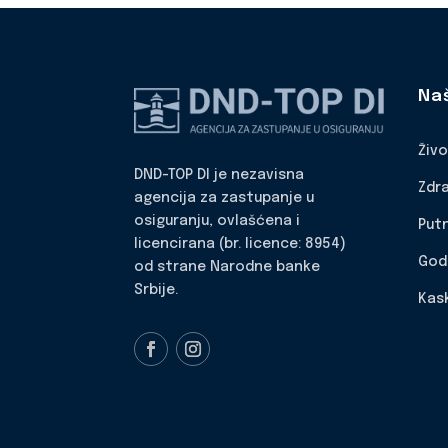
Na
Živ
DND-TOP DI je nezavisna
Zdr
agencija za zastupanje u
osiguranju, ovlašćena i
Put
licencirana (br. licence: 8954)
God
od strane Narodne banke
Srbije.
Kas