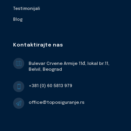
Testimonijali
Blog
Kontaktirajte nas

Bulevar Crvene Armije 11đ, lokal br.11,
Belvil, Beograd
+381 (0) 60 5813 979

office@toposiguranje.rs
