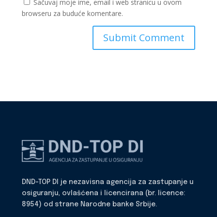
Sačuvaj moje ime, email i web stranicu u ovom
browseru za buduće komentare.
DND-TOP DI je nezavisna agencija za zastupanje u
osiguranju, ovlašćena i licencirana (br. licence:
8954) od strane Narodne banke Srbije.