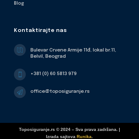
Blog
Kontaktirajte nas

Bulevar Crvene Armije 11đ, lokal br.11,
Belvil, Beograd
+381 (0) 60 5813 979

office@toposiguranje.rs

Toposiguranje.rs © 2024 – Sva prava zadržana. |
Izrada sajtova
Runika
.