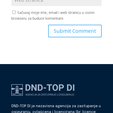
Sačuvaj moje ime, email i web stranicu u ovom
browseru za buduće komentare.
DND-TOP DI je nezavisna agencija za zastupanje u
osiguranju, ovlašćena i licencirana (br. licence: