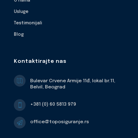
O nama
Usluge
Testimonijali
Blog
Kontaktirajte nas

Bulevar Crvene Armije 11đ, lokal br.11,
Belvil, Beograd
+381 (0) 60 5813 979

office@toposiguranje.rs
