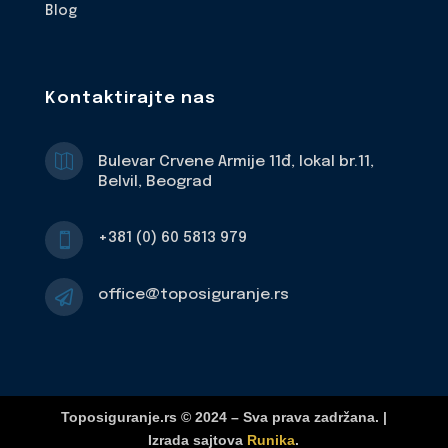
Blog
Kontaktirajte nas

Bulevar Crvene Armije 11đ, lokal br.11,
Belvil, Beograd
+381 (0) 60 5813 979

office@toposiguranje.rs

Toposiguranje.rs © 2024 – Sva prava zadržana. |
Izrada sajtova
Runika
.