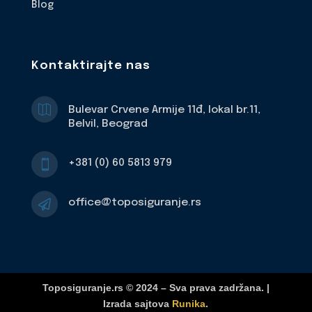
Blog
Kontaktirajte nas

Bulevar Crvene Armije 11đ, lokal br.11,
Belvil, Beograd
+381 (0) 60 5813 979

office@toposiguranje.rs

Toposiguranje.rs © 2024 – Sva prava zadržana. |
Izrada sajtova
Runika
.