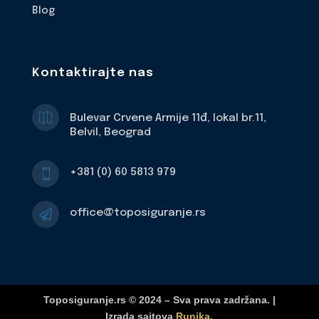
Blog
Kontaktirajte nas

Bulevar Crvene Armije 11đ, lokal br.11,
Belvil, Beograd
+381 (0) 60 5813 979

office@toposiguranje.rs

Toposiguranje.rs © 2024 – Sva prava zadržana. |
Izrada sajtova
Runika
.