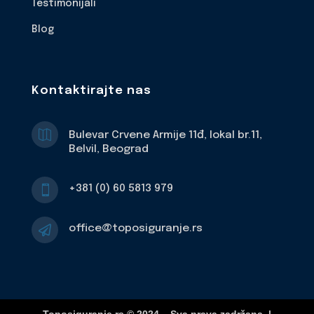
Testimonijali
Blog
Kontaktirajte nas

Bulevar Crvene Armije 11đ, lokal br.11,
Belvil, Beograd
+381 (0) 60 5813 979

office@toposiguranje.rs
