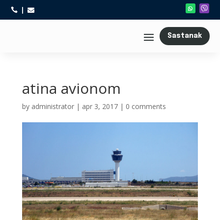



Sastanak
atina avionom
by
administrator
|
apr 3, 2017
|
0 comments