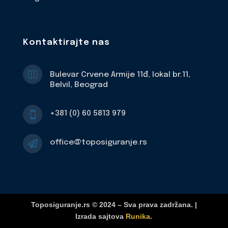
Kontaktirajte nas

Bulevar Crvene Armije 11đ, lokal br.11,
Belvil, Beograd
+381 (0) 60 5813 979

office@toposiguranje.rs

Toposiguranje.rs © 2024 – Sva prava zadržana. |
Izrada sajtova
Runika
.