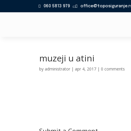
060 5813 979
office@toposiguranje.r

muzeji u atini
by
administrator
|
apr 4, 2017
|
0 comments
Submit a Comment