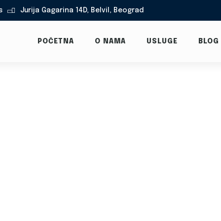
s
Jurija Gagarina 14D, Belvil, Beograd

POČETNA
O NAMA
USLUGE
BLOG