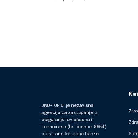
Na
DND-TOP DI je nezavisna
Živ
agencija za zastupanje u
osiguranju, ovlašćena i
Zdr
licencirana (br. licence: 8954)
Put
od strane Narodne banke