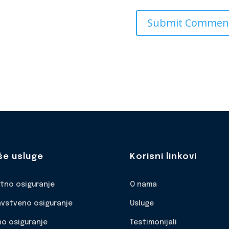
še usluge
Korisni linkovi
otno osiguranje
O nama
avstveno osiguranje
Usluge
no osiguranje
Testimonijali