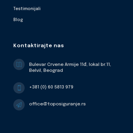
Testimonijali
Blog
Kontaktirajte nas

Bulevar Crvene Armije 11đ, lokal br.11,
Belvil, Beograd
+381 (0) 60 5813 979

office@toposiguranje.rs
