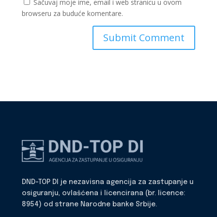
Sačuvaj moje ime, email i web stranicu u ovom
browseru za buduće komentare.
DND-TOP DI je nezavisna agencija za zastupanje u
osiguranju, ovlašćena i licencirana (br. licence:
8954) od strane Narodne banke Srbije.