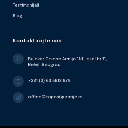
Testimonijali
Blog
Kontaktirajte nas

Bulevar Crvene Armije 11đ, lokal br.11,
Belvil, Beograd
+381 (0) 60 5813 979

office@toposiguranje.rs
