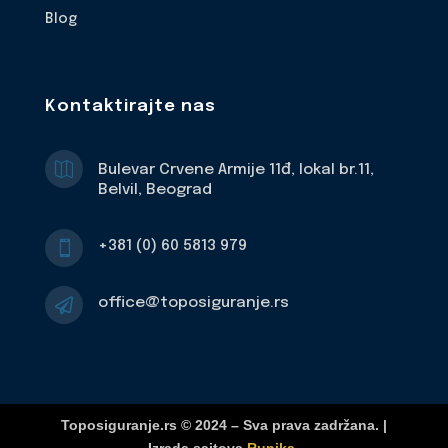
Blog
Kontaktirajte nas

Bulevar Crvene Armije 11đ, lokal br.11,
Belvil, Beograd
+381 (0) 60 5813 979

office@toposiguranje.rs

Toposiguranje.rs © 2024 – Sva prava zadržana. |