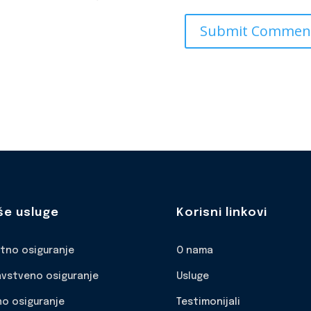
še usluge
Korisni linkovi
otno osiguranje
O nama
avstveno osiguranje
Usluge
no osiguranje
Testimonijali