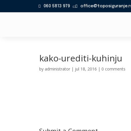
060 5813 979
office@toposiguranje.r

kako-urediti-kuhinju
by
administrator
|
jul 18, 2016
|
0 comments
Submit a Comment