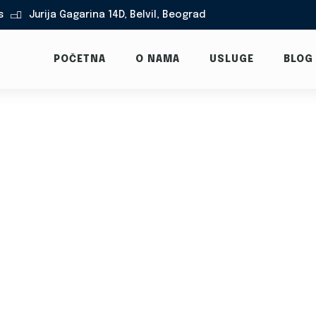
s
Jurija Gagarina 14D, Belvil, Beograd

POČETNA
O NAMA
USLUGE
BLOG