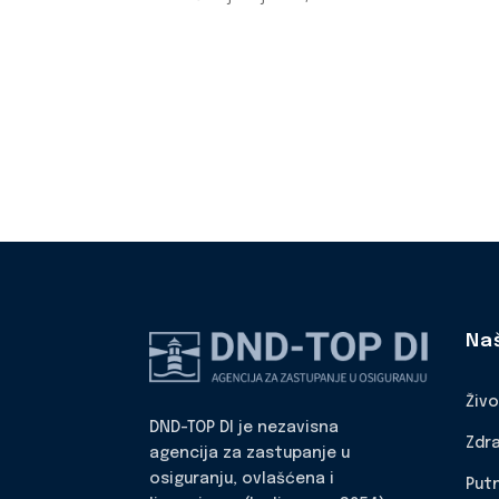
Na
Živ
DND-TOP DI je nezavisna
Zdr
agencija za zastupanje u
osiguranju, ovlašćena i
Put