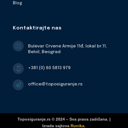
Blog
Kontaktirajte nas

Bulevar Crvene Armije 11đ, lokal br.11,
Belvil, Beograd
+381 (0) 60 5813 979

office@toposiguranje.rs

Toposiguranje.rs © 2024 – Sva prava zadržana. |
Izrada sajtova
Runika
.