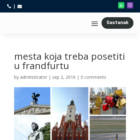



Sastanak
mesta koja treba posetiti
u frandfurtu
by
administrator
|
sep 2, 2016
|
0 comments