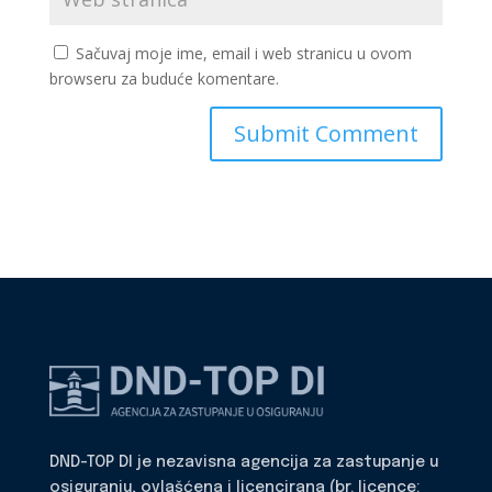
Sačuvaj moje ime, email i web stranicu u ovom
browseru za buduće komentare.
DND-TOP DI je nezavisna agencija za zastupanje u
osiguranju, ovlašćena i licencirana (br. licence: