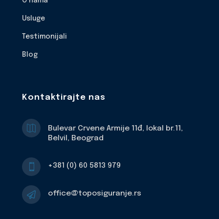
O nama
Usluge
Testimonijali
Blog
Kontaktirajte nas

Bulevar Crvene Armije 11đ, lokal br.11,
Belvil, Beograd
+381 (0) 60 5813 979

office@toposiguranje.rs
