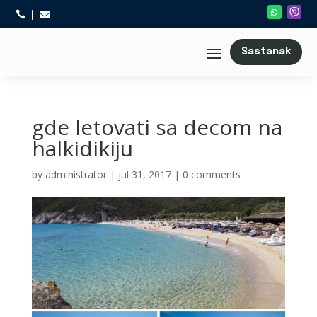



Sastanak
gde letovati sa decom na
halkidikiju
by
administrator
|
jul 31, 2017
|
0 comments