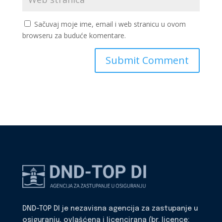
Sačuvaj moje ime, email i web stranicu u ovom
browseru za buduće komentare.
DND-TOP DI je nezavisna agencija za zastupanje u
osiguranju, ovlašćena i licencirana (br. licence: