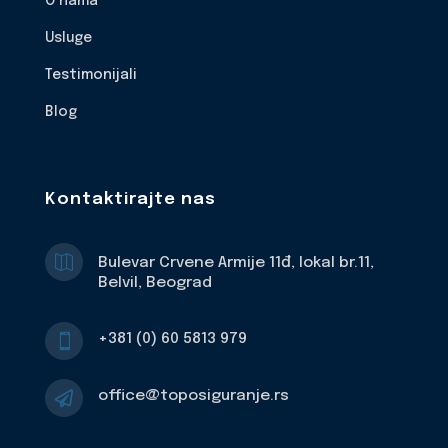
O nama
Usluge
Testimonijali
Blog
Kontaktirajte nas

Bulevar Crvene Armije 11đ, lokal br.11,
Belvil, Beograd
+381 (0) 60 5813 979

office@toposiguranje.rs
