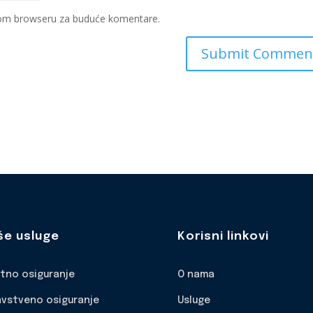
ovom browseru za buduće komentare.
še usluge
Korisni linkovi
otno osiguranje
O nama
avstveno osiguranje
Usluge