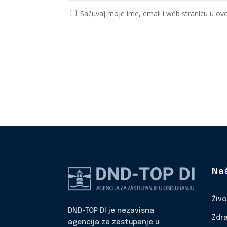
Sačuvaj moje ime, email i web stranicu u 
Na
Živ
DND-TOP DI je nezavisna
Zdr
agencija za zastupanje u