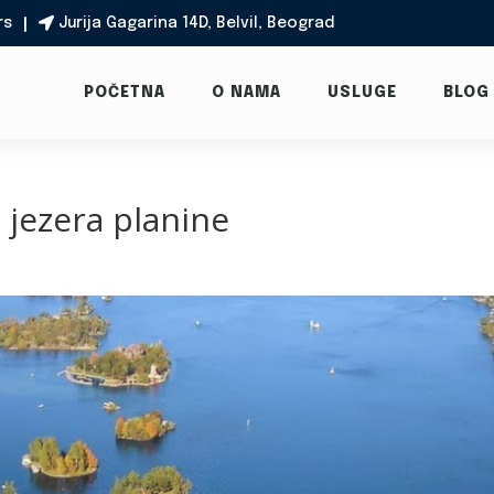
rs
Jurija Gagarina 14D, Belvil, Beograd

POČETNA
O NAMA
USLUGE
BLOG
a jezera planine