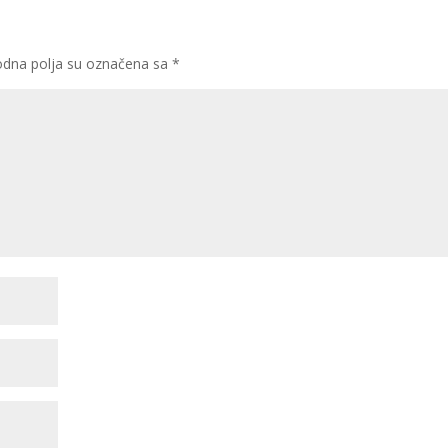
dna polja su označena sa
*