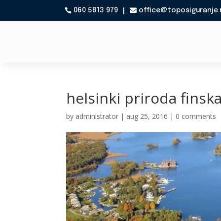
060 5813 979
office@toposiguranje.

helsinki priroda finsk
by
administrator
|
aug 25, 2016
|
0 comments