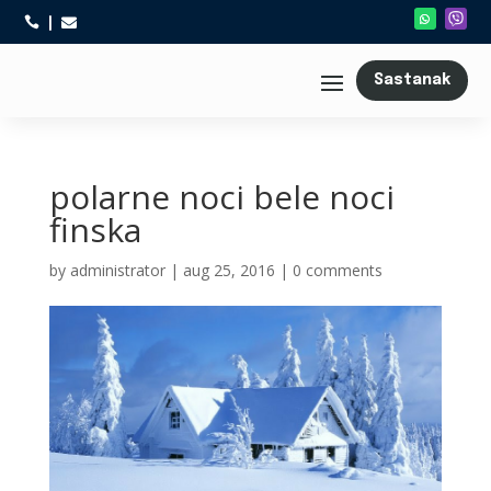



Sastanak
polarne noci bele noci
finska
by
administrator
|
aug 25, 2016
|
0 comments