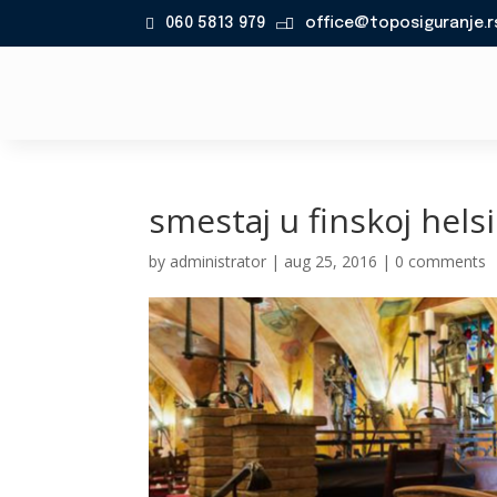
060 5813 979
office@toposiguranje.r

smestaj u finskoj helsi
by
administrator
|
aug 25, 2016
|
0 comments