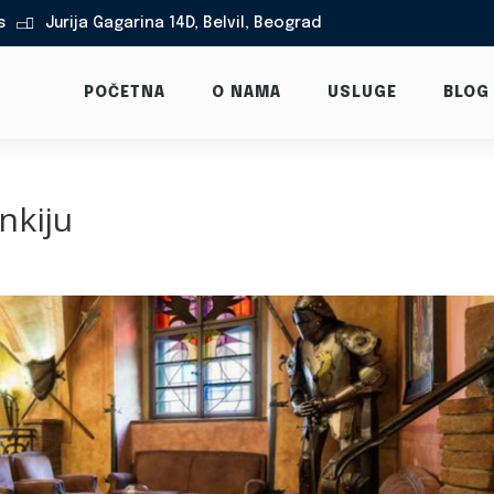
s
Jurija Gagarina 14D, Belvil, Beograd

POČETNA
O NAMA
USLUGE
BLOG
nkiju