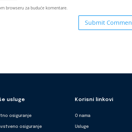
ovom browseru za buduće komentare.
še usluge
Korisni linkovi
otno osiguranje
O nama
avstveno osiguranje
Usluge