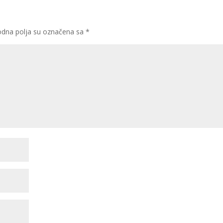
dna polja su označena sa
*