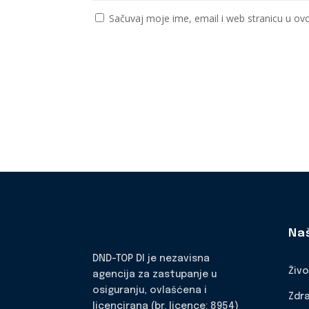
Sačuvaj moje ime, email i web stranicu u 
Na
DND-TOP DI je nezavisna
Živ
agencija za zastupanje u
osiguranju, ovlašćena i
Zdr
licencirana (br. licence: 8954)