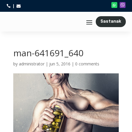



Sastanak
man-641691_640
by
administrator
|
jun 5, 2016
|
0 comments