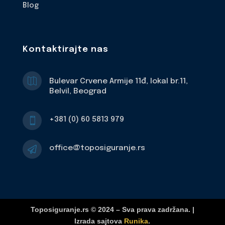
Blog
Kontaktirajte nas

Bulevar Crvene Armije 11đ, lokal br.11,
Belvil, Beograd
+381 (0) 60 5813 979

office@toposiguranje.rs

Toposiguranje.rs © 2024 – Sva prava zadržana. |
Izrada sajtova
Runika
.