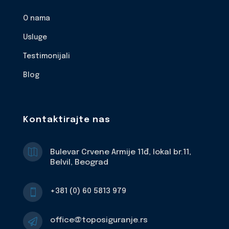
O nama
Usluge
Testimonijali
Blog
Kontaktirajte nas

Bulevar Crvene Armije 11đ, lokal br.11,
Belvil, Beograd
+381 (0) 60 5813 979

office@toposiguranje.rs
